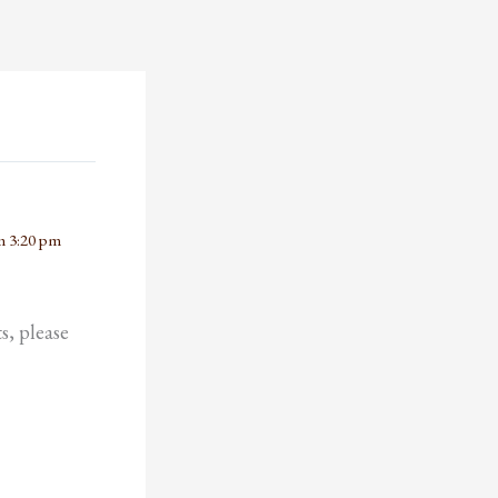
m 3:20 pm
s, please