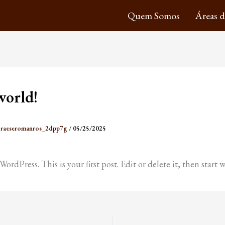
Quem Somos
Áreas 
world!
raeseromanros_2dpp7g
/
05/25/2025
rdPress. This is your first post. Edit or delete it, then start w