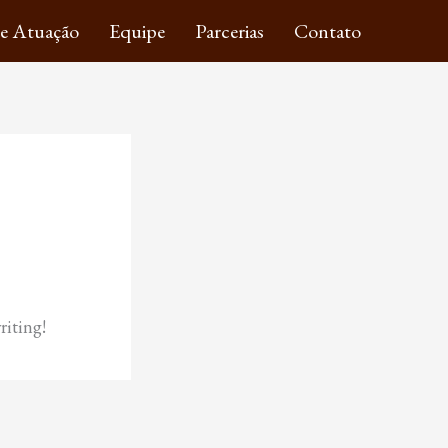
de Atuação
Equipe
Parcerias
Contato
riting!