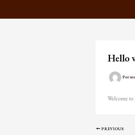
Ir
para
o
conteúdo
Hello 
Por
mo
Welcome to Wo
PREVIOUS