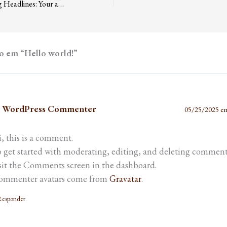
Crafting Captivating Headlines: Your awesome post title goes here
o em “Hello world!”
 WordPress Commenter
05/25/2025 e
, this is a comment.
 get started with moderating, editing, and deleting comment
sit the Comments screen in the dashboard.
ommenter avatars come from
Gravatar
.
Responder