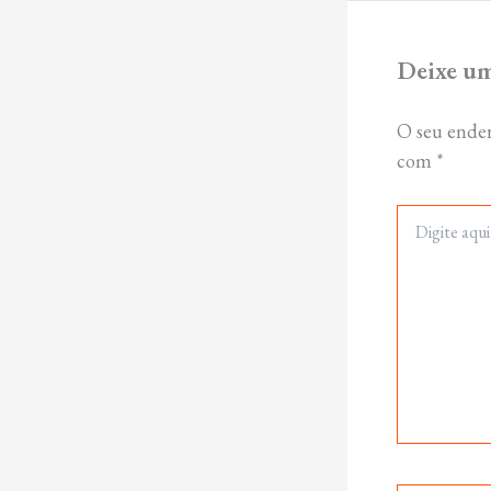
Deixe u
O seu ender
com
*
Digite
aqui...