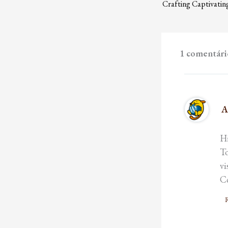
1 comentári
A
Hi
To
vi
C